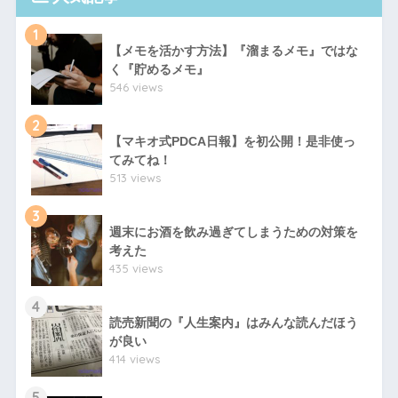
1
【メモを活かす方法】『溜まるメモ』ではな
く『貯めるメモ』
546 views
2
【マキオ式PDCA日報】を初公開！是非使っ
てみてね！
513 views
3
週末にお酒を飲み過ぎてしまうための対策を
考えた
435 views
4
読売新聞の『人生案内』はみんな読んだほう
が良い
414 views
5