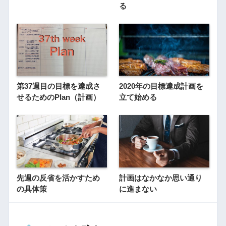
る
第37週目の目標を達成さ
2020年の目標達成計画を
せるためのPlan（計画）
立て始める
先週の反省を活かすため
計画はなかなか思い通り
の具体策
に進まない