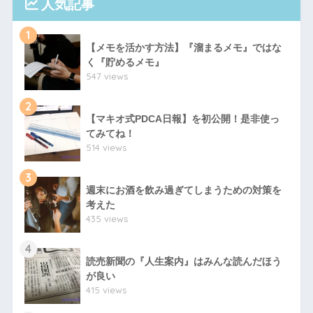
547 views
2
【マキオ式PDCA日報】を初公開！是非使っ
てみてね！
514 views
3
週末にお酒を飲み過ぎてしまうための対策を
考えた
435 views
4
読売新聞の『人生案内』はみんな読んだほう
が良い
415 views
5
「もやし体型から脱却したい！」まず大切な
のは事前準備
332 views