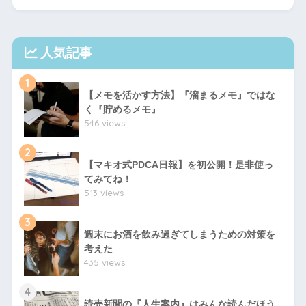
人気記事
1
【メモを活かす方法】『溜まるメモ』ではな
く『貯めるメモ』
546 views
2
【マキオ式PDCA日報】を初公開！是非使っ
てみてね！
513 views
3
週末にお酒を飲み過ぎてしまうための対策を
考えた
435 views
4
読売新聞の『人生案内』はみんな読んだほう