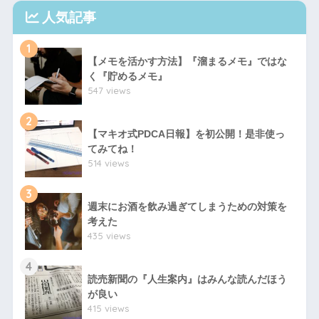
人気記事
1
【メモを活かす方法】『溜まるメモ』ではな
く『貯めるメモ』
547 views
2
【マキオ式PDCA日報】を初公開！是非使っ
てみてね！
514 views
3
週末にお酒を飲み過ぎてしまうための対策を
考えた
435 views
4
読売新聞の『人生案内』はみんな読んだほう
が良い
415 views