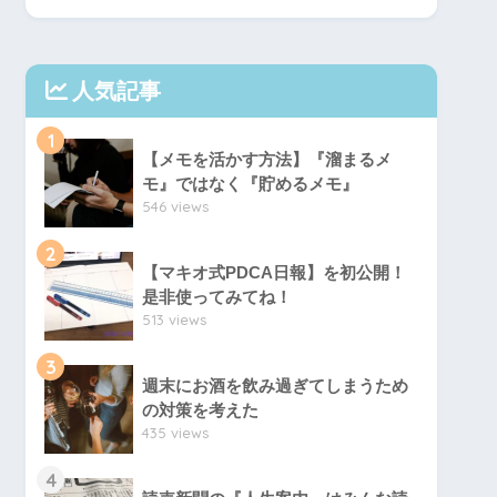
人気記事
1
【メモを活かす方法】『溜まるメ
モ』ではなく『貯めるメモ』
546 views
2
【マキオ式PDCA日報】を初公開！
是非使ってみてね！
513 views
3
週末にお酒を飲み過ぎてしまうため
の対策を考えた
435 views
4