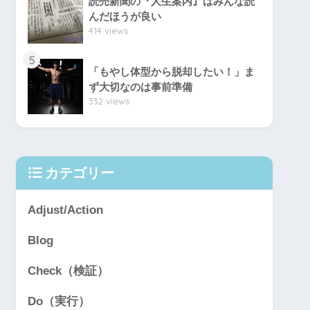
読売新聞の『人生案内』はみんな読
んだほうが良い
414 views
5
「もやし体型から脱却したい！」ま
ず大切なのは事前準備
332 views
カテゴリー
Adjust/Action
Blog
Check（検証）
Do（実行）