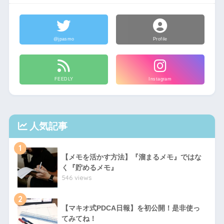
@jpasmo
Profile
FEEDLY
Instagram
人気記事
1
【メモを活かす方法】『溜まるメモ』ではな
く『貯めるメモ』
546 views
2
【マキオ式PDCA日報】を初公開！是非使っ
てみてね！