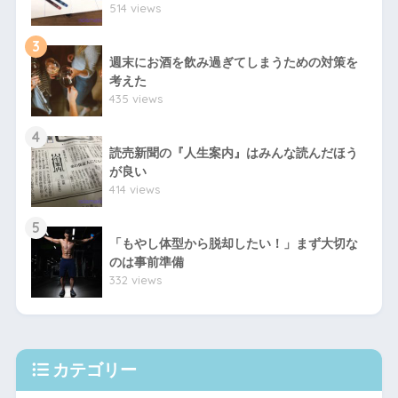
514 views
3
週末にお酒を飲み過ぎてしまうための対策を
考えた
435 views
4
読売新聞の『人生案内』はみんな読んだほう
が良い
414 views
5
「もやし体型から脱却したい！」まず大切な
のは事前準備
332 views
カテゴリー