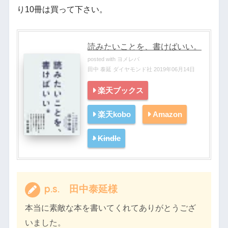
り10冊は買って下さい。
読みたいことを、書けばいい。
posted with
ヨメレバ
田中 泰延 ダイヤモンド社 2019年06月14日
楽天ブックス
楽天kobo
Amazon
Kindle
p.s. 田中泰延様
本当に素敵な本を書いてくれてありがとうござ
いました。